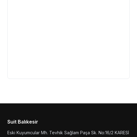
Suit Balıkesir
Eski Kuyumcular Mh. Tevhik Sağlam Paşa Sk. No:16/2 KARESİ