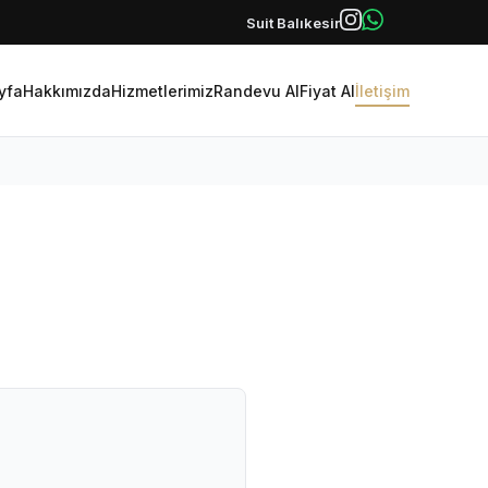
Suit Balıkesir
yfa
Hakkımızda
Hizmetlerimiz
Randevu Al
Fiyat Al
İletişim