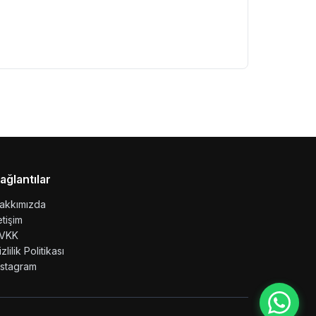
ağlantılar
akkımızda
letişim
VKK
izlilik Politikası
nstagram