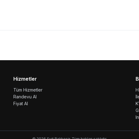
Hizmetler
B
Tüm Hizmetler
H
Randevu Al
İ
Fiyat Al
K
G
I
© 2026 Suit Balıkesir. Tüm hakları saklıdır.